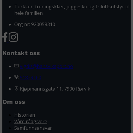
Turklær, treningsklær, joggesko og friluftsutstyr til
hele familien.
Org nr: 920058310
Kontakt oss
vigdis@hansviksport.no
91829160
Kjøpmannsgata 11, 7900 Rørvik
Om oss
Historien
Våre rådgivere
Samfunnsansvar