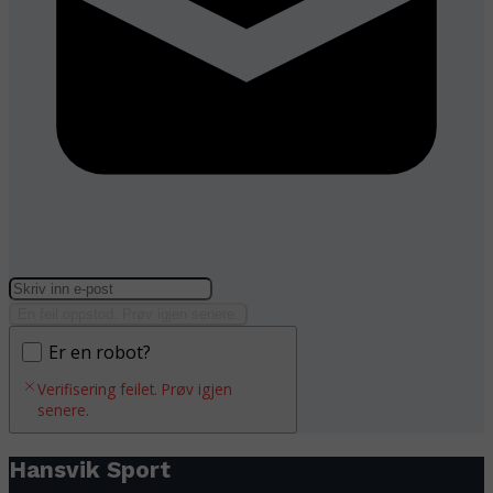
En feil oppstod. Prøv igjen senere.
Er en robot?
Verifisering feilet. Prøv igjen
senere.
Hansvik Sport