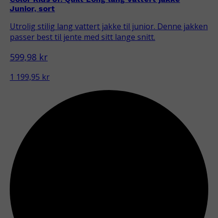
Junior, sort
Utrolig stilig lang vattert jakke til junior. Denne jakken
passer best til jente med sitt lange snitt.
599,98 kr
1 199,95 kr