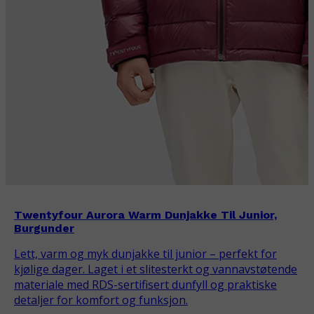
Twentyfour Aurora Warm Dunjakke Til Junior,
Burgunder
Lett, varm og myk dunjakke til junior – perfekt for
kjølige dager. Laget i et slitesterkt og vannavstøtende
materiale med RDS-sertifisert dunfyll og praktiske
detaljer for komfort og funksjon.