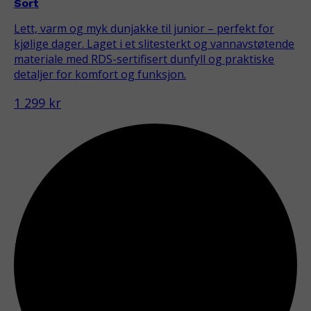
Sort
Lett, varm og myk dunjakke til junior – perfekt for
kjølige dager. Laget i et slitesterkt og vannavstøtende
materiale med RDS-sertifisert dunfyll og praktiske
detaljer for komfort og funksjon.
1 299 kr