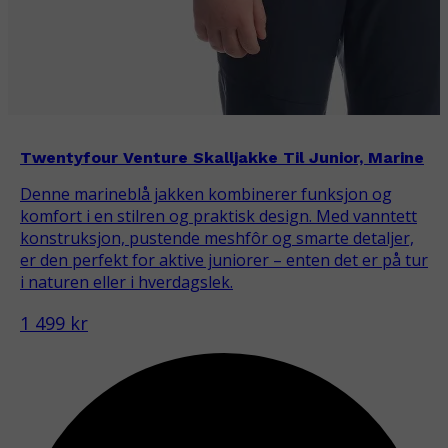
Twentyfour Venture Skalljakke Til Junior, Marine
Denne marineblå jakken kombinerer funksjon og
komfort i en stilren og praktisk design. Med vanntett
konstruksjon, pustende meshfôr og smarte detaljer,
er den perfekt for aktive juniorer – enten det er på tur
i naturen eller i hverdagslek.
1 499 kr