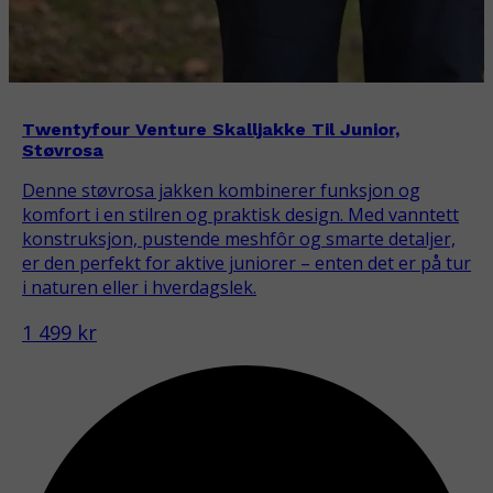
Twentyfour Venture Skalljakke Til Junior,
Støvrosa
Denne støvrosa jakken kombinerer funksjon og
komfort i en stilren og praktisk design. Med vanntett
konstruksjon, pustende meshfôr og smarte detaljer,
er den perfekt for aktive juniorer – enten det er på tur
i naturen eller i hverdagslek.
1 499 kr