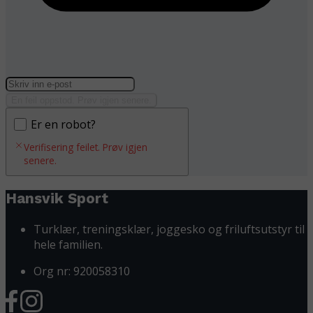
En feil oppstod. Prøv igjen senere.
Er en robot?
Verifisering feilet. Prøv igjen
senere.
Hansvik Sport
Turklær, treningsklær, joggesko og friluftsutstyr til
hele familien.
Org nr: 920058310