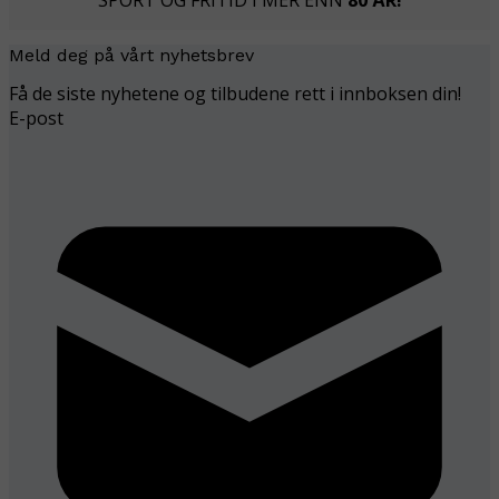
SPORT OG FRITID I MER ENN
80 ÅR!
Meld deg på vårt nyhetsbrev
Få de siste nyhetene og tilbudene rett i innboksen din!
E-post