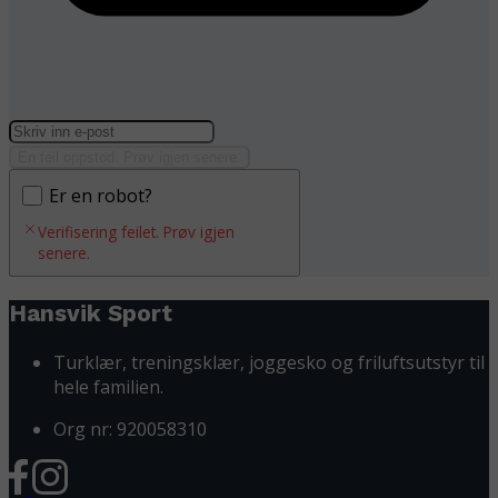
En feil oppstod. Prøv igjen senere.
Er en robot?
Verifisering feilet. Prøv igjen
senere.
Hansvik Sport
Turklær, treningsklær, joggesko og friluftsutstyr til
hele familien.
Org nr: 920058310