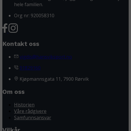
hele familien.
Org nr: 920058310
Kontakt oss
vigdis@hansviksport.no
91829160
Kjøpmannsgata 11, 7900 Rørvik
Om oss
Historien
Våre rådgivere
Samfunnsansvar
Vilkår