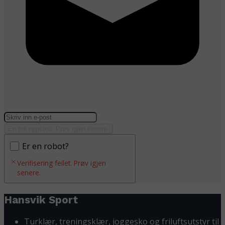
En feil oppstod. Prøv igjen senere.
Er en robot?
Verifisering feilet. Prøv igjen
senere.
Hansvik Sport
Turklær, treningsklær, joggesko og friluftsutstyr til