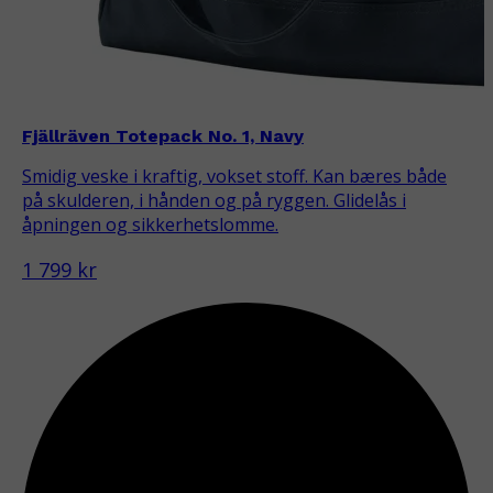
Fjällräven Totepack No. 1, Navy
Smidig veske i kraftig, vokset stoff. Kan bæres både
på skulderen, i hånden og på ryggen. Glidelås i
åpningen og sikkerhetslomme.
1 799 kr