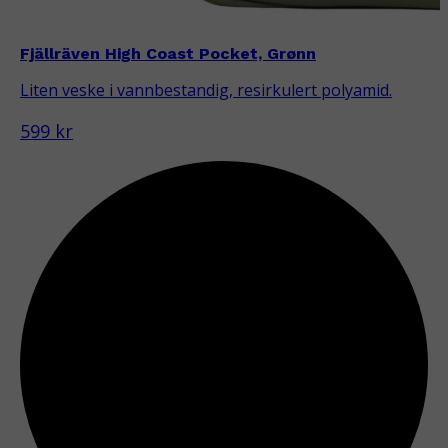
Fjällräven High Coast Pocket, Grønn
Liten veske i vannbestandig, resirkulert polyamid.
599 kr