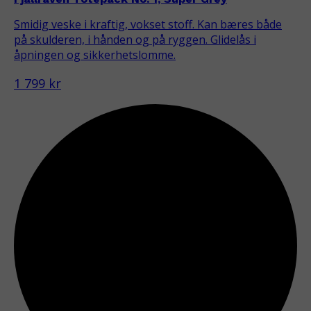
Smidig veske i kraftig, vokset stoff. Kan bæres både
på skulderen, i hånden og på ryggen. Glidelås i
åpningen og sikkerhetslomme.
1 799 kr