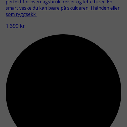
perfekt for hverdagsbruk, reiser og lette turer. En
smart veske du kan bære på skulderen, i hånden eller
som ryggsekk.
1 399 kr