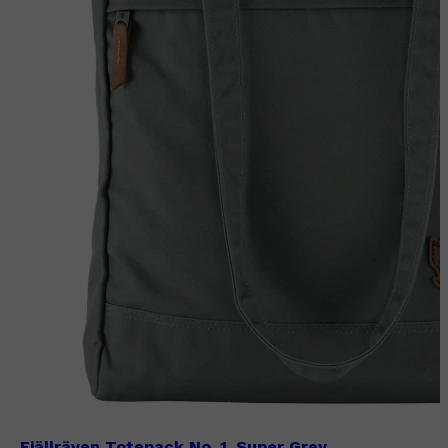
Fjällräven Totepack No. 1, Super Grey