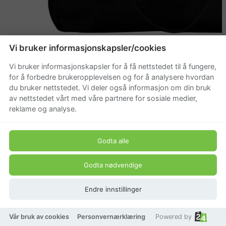
Vi bruker informasjonskapsler/cookies
Fjällräven Totepack No. 1, Sort
Vi bruker informasjonskapsler for å få nettstedet til å fungere,
Smidig veske i kraftig, vokset stoff. Kan bæres både
for å forbedre brukeropplevelsen og for å analysere hvordan
på skulderen, i hånden og på ryggen. Glidelås i
du bruker nettstedet. Vi deler også informasjon om din bruk
åpningen og sikkerhetslomme.
av nettstedet vårt med våre partnere for sosiale medier,
reklame og analyse.
1 799 kr
Godta alle
Godta nødvendige
Endre innstillinger
Vår bruk av cookies
Personvernærklæring
Powered by