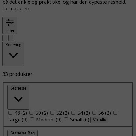
på det enkle og praktiske, og har den dypeste respekt
for naturen.
Filter
Sortering
33 produkter
Størrelse
48
(
2
)
50
(
2
)
52
(
2
)
54
(
2
)
56
(
2
)
Large
(
9
)
Medium
(
9
)
Small
(
6
)
Vis alle
Størrelse Bag