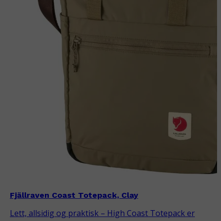
Fjällraven Coast Totepack, Clay
Lett, allsidig og praktisk – High Coast Totepack er