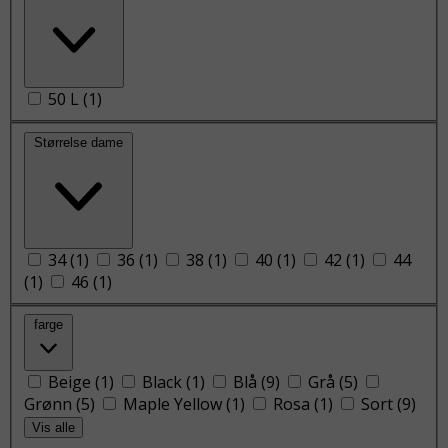
50 L
(
1
)
Størrelse dame
34
(
1
)
36
(
1
)
38
(
1
)
40
(
1
)
42
(
1
)
44
(
1
)
46
(
1
)
farge
Beige
(
1
)
Black
(
1
)
Blå
(
9
)
Grå
(
5
)
Grønn
(
5
)
Maple Yellow
(
1
)
Rosa
(
1
)
Sort
(
9
)
Vis alle